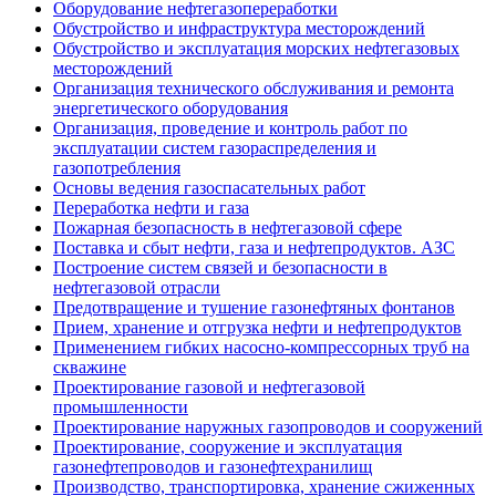
Оборудование нефтегазопереработки
Обустройство и инфраструктура месторождений
Обустройство и эксплуатация морских нефтегазовых
месторождений
Организация технического обслуживания и ремонта
энергетического оборудования
Организация, проведение и контроль работ по
эксплуатации систем газораспределения и
газопотребления
Основы ведения газоспасательных работ
Переработка нефти и газа
Пожарная безопасность в нефтегазовой сфере
Поставка и сбыт нефти, газа и нефтепродуктов. АЗС
Построение систем связей и безопасности в
нефтегазовой отрасли
Предотвращение и тушение газонефтяных фонтанов
Прием, хранение и отгрузка нефти и нефтепродуктов
Применением гибких насосно-компрессорных труб на
скважине
Проектирование газовой и нефтегазовой
промышленности
Проектирование наружных газопроводов и сооружений
Проектирование, сооружение и эксплуатация
газонефтепроводов и газонефтехранилищ
Производство, транспортировка, хранение сжиженных