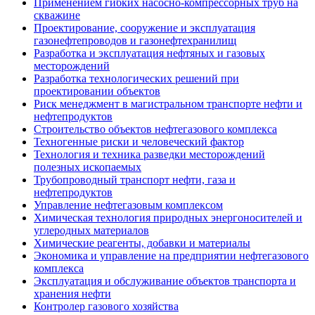
Применением гибких насосно-компрессорных труб на
скважине
Проектирование, сооружение и эксплуатация
газонефтепроводов и газонефтехранилищ
Разработка и эксплуатация нефтяных и газовых
месторождений
Разработка технологических решений при
проектировании объектов
Риск менеджмент в магистральном транспорте нефти и
нефтепродуктов
Строительство объектов нефтегазового комплекса
Техногенные риски и человеческий фактор
Технология и техника разведки месторождений
полезных ископаемых
Трубопроводный транспорт нефти, газа и
нефтепродуктов
Управление нефтегазовым комплексом
Химическая технология природных энергоносителей и
углеродных материалов
Химические реагенты, добавки и материалы
Экономика и управление на предприятии нефтегазового
комплекса
Эксплуатация и обслуживание объектов транспорта и
хранения нефти
Контролер газового хозяйства