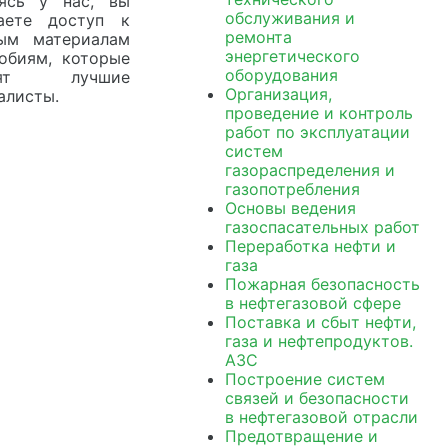
ясь у нас, вы
обслуживания и
аете доступ к
ремонта
ым материалам
энергетического
обиям, которые
оборудования
овят лучшие
Организация,
алисты.
проведение и контроль
работ по эксплуатации
систем
газораспределения и
газопотребления
Основы ведения
газоспасательных работ
Переработка нефти и
газа
Пожарная безопасность
в нефтегазовой сфере
Поставка и сбыт нефти,
газа и нефтепродуктов.
АЗС
Построение систем
связей и безопасности
в нефтегазовой отрасли
Предотвращение и