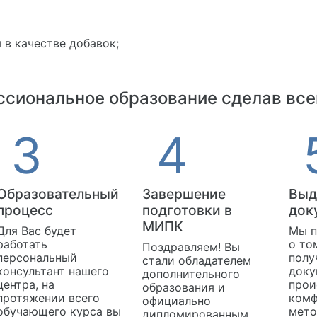
 в качестве добавок;
сиональное образование сделав все
Образовательный
Завершение
Выд
процесс
подготовки в
док
МИПК
Для Вас будет
Мы п
работать
о то
Поздравляем! Вы
персональный
полу
стали обладателем
консультант нашего
доку
дополнительного
центра, на
прои
образования и
протяжении всего
комф
официально
обучающего курса вы
мето
дипломированным