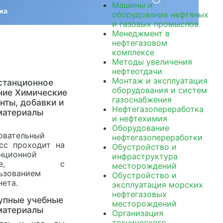
Машины и
оборудование нефтяных
и газовых промыслов
Менеджмент в
нефтегазовом
комплексе
Методы увеличения
нефтеотдачи
Монтаж и эксплуатация
станционное
оборудования и систем
ние Химические
газоснабжения
нты, добавки и
Нефтегазопереработка
материалы
и нефтехимия
Оборудование
овательный
нефтегазопереработки
сс проходит на
Обустройство и
нционной
инфраструктура
нове, с
месторождений
ьзованием
Обустройство и
нета.
эксплуатация морских
нефтегазовых
упные учебные
месторождений
материалы
Организация
технического