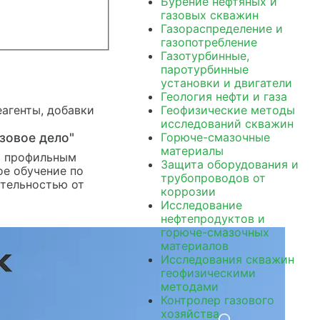
Бурение нефтяных и
газовых скважин
Газораспределение и
газопотребление
Газотурбинные,
паротурбинные
установки и двигатели
Геология нефти и газа
Геофизические методы
исследований скважин
зовое дело"
Горюче-смазочные
материалы
я профильным
Защита оборудования и
е обучение по
трубопроводов от
тельностью от
коррозии
Исследование
нефтепродуктов и
горюче-смазочных
материалов
Исследования скважин
геофизическими
методами
Контролер газового
хозяйства