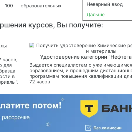
Неверный ввод
 100 образовательных
Дальше
ершения курсов, Вы получите:
"
Удостоверение категории "Нефтега
 часов,
Выдается специалистам с уже имеющимс
о для
образованием, и прошедшим дистанционно
бразца
программам повышения квалификации дли
ости в
72 часов
ериалы".