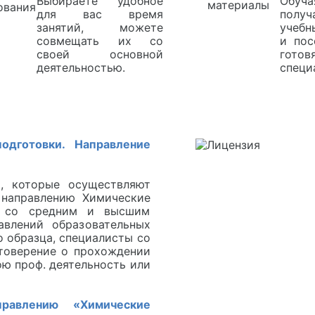
Выбираете удобное
Обуча
для вас время
получ
занятий, можете
учебн
совмещать их со
и пос
своей основной
гот
деятельностью.
специ
одготовки. Направление
, которые осуществляют
 направлению Химические
й со средним и высшим
авлений образовательных
 образца, специалисты со
товерение о прохождении
ою проф. деятельность или
правлению «Химические