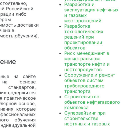
стоятельно,
Разработка и
ой Российской
эксплуатация нефтяных
рации либо
и газовых
ером
месторождений
имость доставки
Разработка
чена в
технологических
мость обучения).
решений при
проектировании
объектов
Риск менеджмент в
магистральном
чение
транспорте нефти и
нефтепродуктов
Сооружение и ремонт
нные на сайте
объектов систем
я на основе
трубопроводного
 стандартов,
транспорта
них содержится
Строительство
я практическое
объектов нефтегазового
лярной основе,
комплекса
нания, которые
Супервайзинг при
офессиональных
строительстве
ного обучения
нефтяных и газовых
ндивидуальной