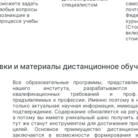
сможете задать
само
специалистом
любые вопросы
почт
возникшие в
Феде
процессе учебы
курь
(Сто
вклю
стои
вки и материалы дистанционное обу
Все образовательные программы, представле
нашего института, разрабатываютс
квалификационных требований и проф.
предъявляемых к профессии. Именно поэтому в 
только актуальная научная информация, имеюща
подтверждение. Содержание обновляется на регу
а потому вы имеете уникальный шанс получить з
тут же станут инструментом для достижения пр
целей. Основное преимущество дистанцион
заключается в возможности формирования и