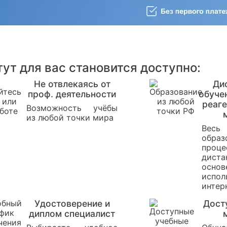
ут для вас становится доступно:
Не отвлекаясь от
Ди
проф. деятельности
обуче
реаге
Возможность учёбы
из любой точки мира
Весь
образ
проце
диста
ос
испол
интер
Удостоверение и
Дост
диплом специалист