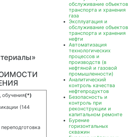
обслуживание объектов
транспорта и хранения
газа
Эксплуатация и
обслуживание объектов
транспорта и хранения
нефти
Автоматизация
технологических
атериалы»
процессов и
производств (в
нефтяной и газовой
ТОИМОСТИ
промышленности)
Аналитический
ЕНИЯ
контроль качества
нефтепродуктов
 обучения
(*)
Безопасность и
контроль при
икации (144
реконструкции и
капитальном ремонте
Бурение
горизонтальных
 переподготовка
скважин