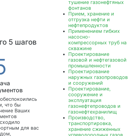
тушение газонефтяных
фонтанов
Прием, хранение и
отгрузка нефти и
нефтепродуктов
Применением гибких
насосно-
го 5 шагов
компрессорных труб на
скважине
Проектирование
газовой и нефтегазовой
промышленности
Проектирование
наружных газопроводов
ача
и сооружений
Проектирование,
ументов
сооружение и
обеспокоились
эксплуатация
м, что бы
газонефтепроводов и
чение Ваших
газонефтехранилищ
ментов
Производство,
сходило
транспортировка,
ортным для вас
хранение сжиженных
дом,
углеводородных газов