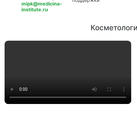
mipk@medicina-
institute.ru
Косметологи