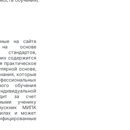
нные на сайте
я на основе
 стандартов,
них содержится
я практическое
лярной основе,
нания, которые
офессиональных
ного обучения
ндивидуальной
одит за счет
мыми ученику
пускник МИПК
силах и может
лифицированные