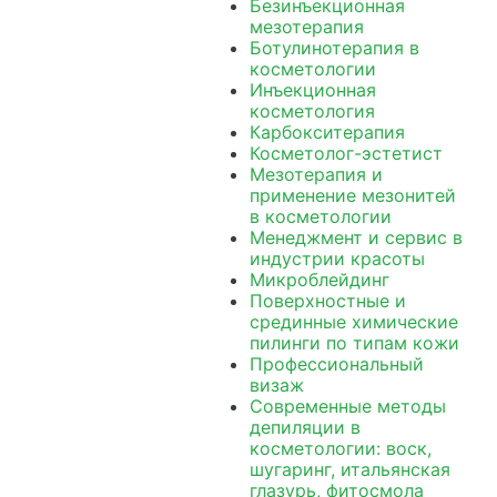
Безинъекционная
мезотерапия
Ботулинотерапия в
косметологии
Инъекционная
косметология
Карбокситерапия
Косметолог-эстетист
Мезотерапия и
применение мезонитей
в косметологии
Менеджмент и сервис в
индустрии красоты
Микроблейдинг
Поверхностные и
срединные химические
пилинги по типам кожи
Профессиональный
визаж
Современные методы
депиляции в
косметологии: воск,
шугаринг, итальянская
глазурь, фитосмола