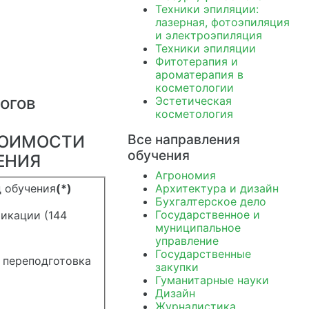
Техники эпиляции:
лазерная, фотоэпиляция
и электроэпиляция
Техники эпиляции
Фитотерапия и
ароматерапия в
косметологии
огов
Эстетическая
косметология
Все направления
ТОИМОСТИ
обучения
ЕНИЯ
Агрономия
 обучения
(*)
Архитектура и дизайн
Бухгалтерское дело
Государственное и
икации (144
муниципальное
управление
Государственные
 переподготовка
закупки
Гуманитарные науки
Дизайн
Журналистика