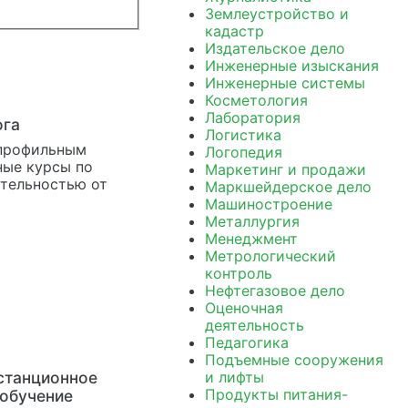
Землеустройство и
кадастр
Издательское дело
Инженерные изыскания
Инженерные системы
Косметология
Лаборатория
ога
Логистика
 профильным
Логопедия
ные курсы по
Маркетинг и продажи
тельностью от
Маркшейдерское дело
Машиностроение
Металлургия
Менеджмент
Метрологический
контроль
Нефтегазовое дело
Оценочная
деятельность
Педагогика
Подъемные сооружения
станционное
и лифты
Продукты питания-
обучение