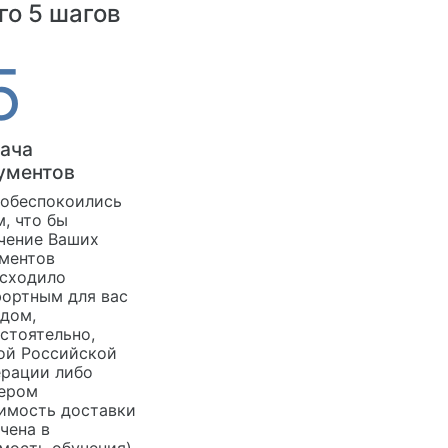
го 5 шагов
ача
ументов
обеспокоились
м, что бы
чение Ваших
ментов
сходило
ортным для вас
дом,
стоятельно,
ой Российской
рации либо
ером
имость доставки
чена в
мость обучения).