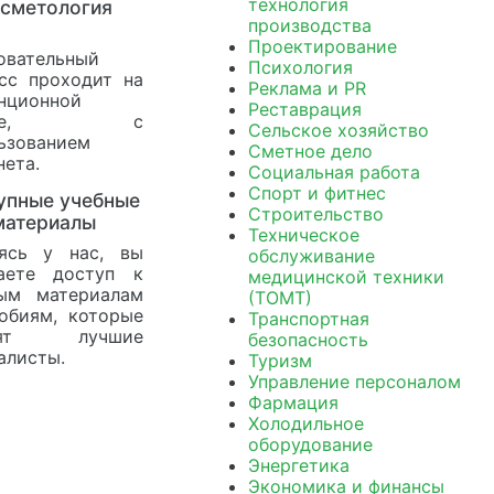
технология
сметология
производства
Проектирование
овательный
Психология
сс проходит на
Реклама и PR
нционной
Реставрация
нове, с
Сельское хозяйство
ьзованием
Сметное дело
нета.
Социальная работа
Спорт и фитнес
упные учебные
Строительство
материалы
Техническое
ясь у нас, вы
обслуживание
аете доступ к
медицинской техники
ым материалам
(ТОМТ)
обиям, которые
Транспортная
овят лучшие
безопасность
алисты.
Туризм
Управление персоналом
Фармация
Холодильное
оборудование
Энергетика
Экономика и финансы