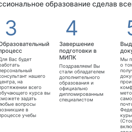
сиональное образование сделав все
Образовательный
Завершение
Выд
процесс
подготовки в
док
МИПК
Для Вас будет
Мы п
работать
о то
Поздравляем! Вы
персональный
полу
стали обладателем
консультант нашего
доку
дополнительного
центра, на
прои
образования и
протяжении всего
комф
официально
обучающего курса вы
мето
дипломированным
сможете задать
само
специалистом
любые вопросы
почт
возникшие в
Феде
процессе учебы
курь
(Сто
вклю
стои