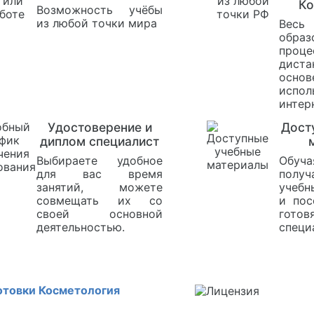
Ко
Возможность учёбы
из любой точки мира
Весь
образ
проце
диста
ос
испол
интер
Удостоверение и
Дост
диплом специалист
Выбираете удобное
Обуча
для вас время
получ
занятий, можете
учебн
совмещать их со
и пос
своей основной
гот
деятельностью.
специ
отовки Косметология