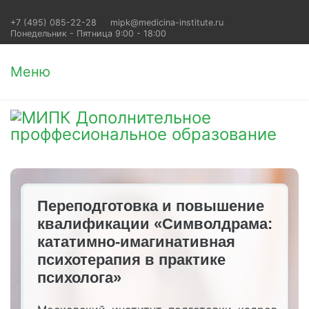
+7 (495) 085-22-28
mipk@medicina-institute.ru
Понедельник - Пятница 9:00 - 18:00
Меню
Переподготовка и повышение
квалификации «Символдрама:
кататимно-имагинативная
психотерапия в практике
психолога»