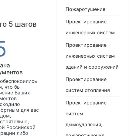
Пожаротушение
Проектирование
го 5 шагов
инженерных систем
Проектирование
инженерных систем
ача
зданий и сооружений
ументов
Проектирование
обеспокоились
м, что бы
систем отопления
чение Ваших
ментов
Проектирование
сходило
ортным для вас
систем
дом,
стоятельно,
дымоудаления,
ой Российской
рации либо
пожаротушения,