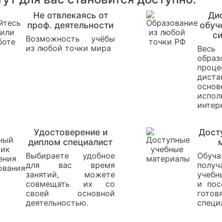
Не отвлекаясь от
Ди
проф. деятельности
обуч
с
Возможность учёбы
из любой точки мира
Весь
образ
проце
диста
ос
испол
интер
Удостоверение и
Дост
диплом специалист
Выбираете удобное
Обуча
для вас время
получ
занятий, можете
учебн
совмещать их со
и пос
своей основной
гот
деятельностью.
специ