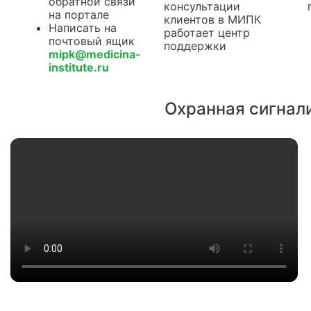
обратной связи
консультации
на портале
клиентов в МИПК
Написать на
работает центр
почтовый ящик
поддержки
mipk@medicina-
institute.ru
Охранная сигнал