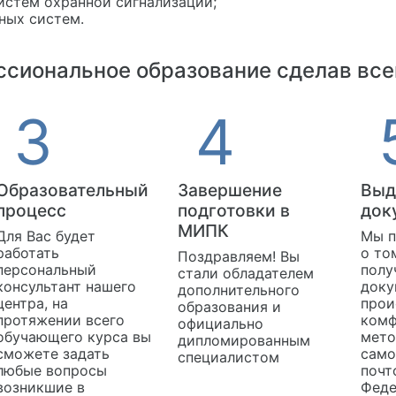
стем охранной сигнализации;
ных систем.
сиональное образование сделав все
Образовательный
Завершение
Выд
процесс
подготовки в
док
МИПК
Для Вас будет
Мы п
работать
о то
Поздравляем! Вы
персональный
полу
стали обладателем
консультант нашего
доку
дополнительного
центра, на
прои
образования и
протяжении всего
комф
официально
обучающего курса вы
мето
дипломированным
сможете задать
само
специалистом
любые вопросы
почт
возникшие в
Феде