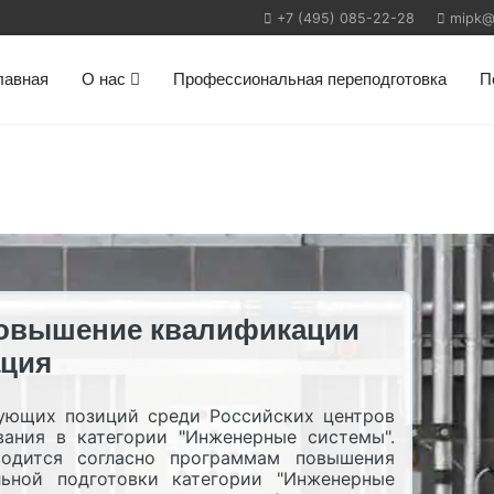
+7 (495) 085-22-28
mipk@m
лавная
О нас
Профессиональная переподготовка
П
повышение квалификации
ация
ующих позиций среди Российских центров
вания в категории "Инженерные системы".
водится согласно программам повышения
ьной подготовки категории "Инженерные