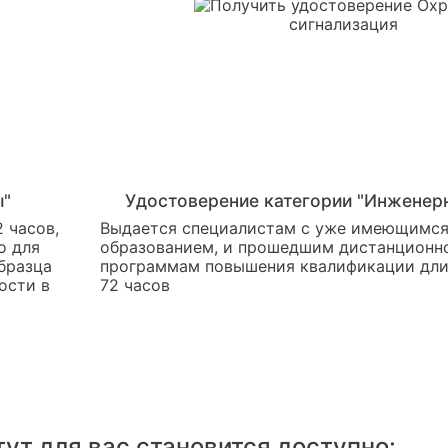
ы"
Удостоверение категории "Инженер
 часов,
Выдается специалистам с уже имеющимс
о для
образованием, и прошедшим дистанционно
бразца
программам повышения квалификации дли
ости в
72 часов
ут для вас становится доступно: