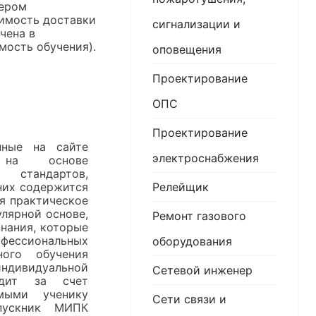
ером
имость доставки
сигнализации и
чена в
мость обучения).
оповещения
Проектирование
ОПС
Проектирование
нные на сайте
электроснабжения
я на основе
 стандартов,
Релейщик
них содержится
я практическое
лярной основе,
Ремонт газового
нания, которые
офессиональных
оборудования
ного обучения
ндивидуальной
Сетевой инженер
одит за счет
мыми ученику
Сети связи и
пускник МИПК