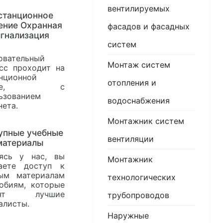
вентилируемых
станционное
ение Охранная
фасадов и фасадных
игнализация
систем
овательный
Монтаж систем
сс проходит на
нционной
отопления и
нове, с
ьзованием
водоснабжения
нета.
Монтажник систем
упные учебные
вентиляции
материалы
ясь у нас, вы
Монтажник
аете доступ к
ым материалам
технологических
обиям, которые
овят лучшие
трубопроводов
алисты.
Наружные