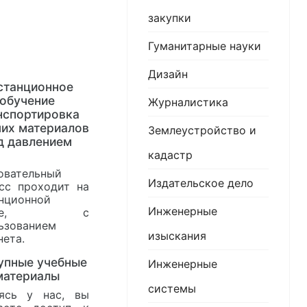
закупки
Гуманитарные науки
Дизайн
станционное
обучение
Журналистика
нспортировка
их материалов
Землеустройство и
д давлением
кадастр
овательный
Издательское дело
сс проходит на
нционной
Инженерные
нове, с
ьзованием
изыскания
нета.
упные учебные
Инженерные
материалы
системы
ясь у нас, вы