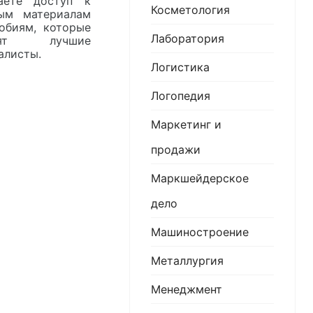
аете доступ к
Косметология
ым материалам
обиям, которые
Лаборатория
овят лучшие
алисты.
Логистика
Логопедия
Маркетинг и
продажи
Маркшейдерское
дело
Машиностроение
Металлургия
Менеджмент