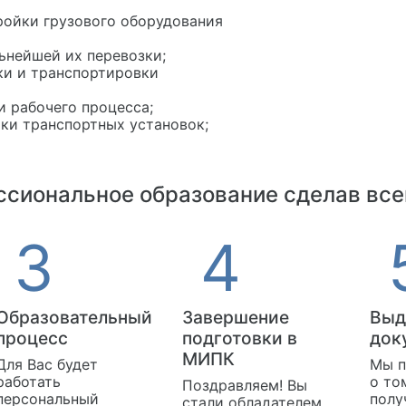
ройки грузового оборудования
ьнейшей их перевозки;
ки и транспортировки
 рабочего процесса;
ки транспортных установок;
сиональное образование сделав все
Образовательный
Завершение
Выд
процесс
подготовки в
док
МИПК
Для Вас будет
Мы п
работать
о то
Поздравляем! Вы
персональный
полу
стали обладателем