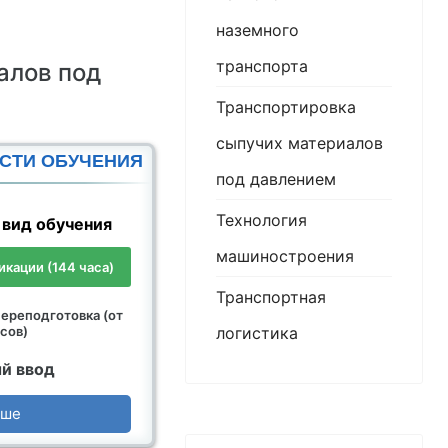
наземного
транспорта
алов под
Транспортировка
сыпучих материалов
СТИ ОБУЧЕНИЯ
под давлением
Технология
вид обучения
машиностроения
кации (144 часа)
Транспортная
ереподготовка (от
логистика
сов)
й ввод
ьше