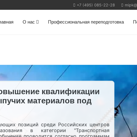
+7 (495) 085-22-28
mipk@m
лавная
О нас
Профессиональная переподготовка
П
повышение квалификации
ыпучих материалов под
ующих позиций среди Российских центров
разования в категории "Транспортная
 обучение проводится согласно программам