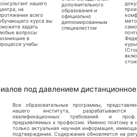
консультант нашего
доку
дополнительного
центра, на
прои
образования и
протяжении всего
комф
официально
обучающего курса вы
мето
дипломированным
сможете задать
само
специалистом
любые вопросы
почт
возникшие в
Феде
процессе учебы
курь
(Сто
вклю
стои
иалов под давлением дистанционное
Все образовательные программы, представле
нашего института, разрабатываютс
квалификационных требований и проф.
предъявляемых к профессии. Именно поэтому в 
только актуальная научная информация, имеюща
подтверждение. Содержание обновляется на регу