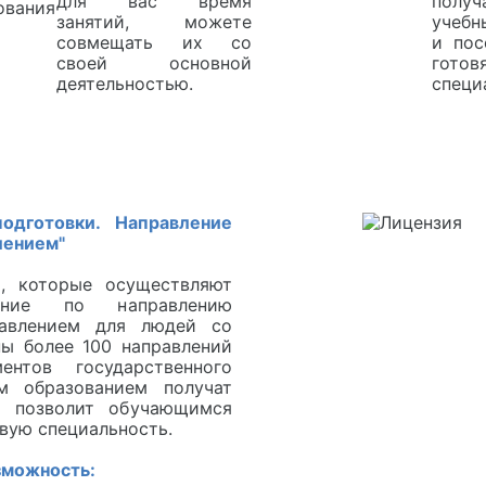
для вас время
получ
занятий, можете
учебн
совмещать их со
и пос
своей основной
гот
деятельностью.
специ
одготовки. Направление
лением"
, которые осуществляют
ение по направлению
давлением для людей со
ы более 100 направлений
нтов государственного
м образованием получат
о позволит обучающимся
овую специальность.
зможность: