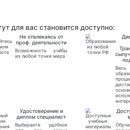
ут для вас становится доступно:
Не отвлекаясь от
Ди
проф. деятельности
Тра
Возможность учёбы
сыпуч
из любой точки мира
по
Весь
образ
проце
диста
ос
испол
интер
Удостоверение и
Дост
диплом специалист
Выбираете удобное
Обуча