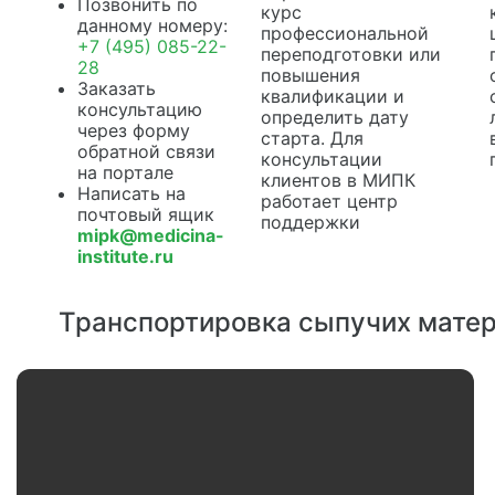
Позвонить по
курс
данному номеру:
профессиональной
+7 (495) 085-22-
переподготовки или
28
повышения
Заказать
квалификации и
консультацию
определить дату
через форму
старта. Для
обратной связи
консультации
на портале
клиентов в МИПК
Написать на
работает центр
почтовый ящик
поддержки
mipk@medicina-
institute.ru
Транспортировка сыпучих матер