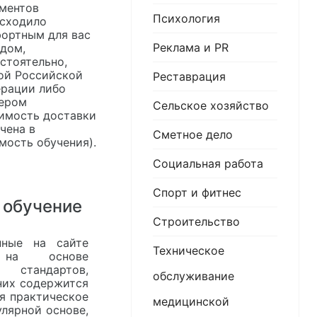
ментов
Психология
сходило
ортным для вас
Реклама и PR
дом,
стоятельно,
ой Российской
Реставрация
рации либо
ером
Сельское хозяйство
имость доставки
чена в
Сметное дело
мость обучения).
Социальная работа
Спорт и фитнес
 обучение
Строительство
нные на сайте
Техническое
я на основе
 стандартов,
обслуживание
них содержится
я практическое
медицинской
лярной основе,