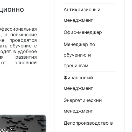
ционно
Антикризисный
менеджмент
фессиональная
Офис-менеджер
в, а повышение
е проводятся
Менеджер по
ать обучение с
одят в удобное
обучению и
ля развития
 от основной
тренингам
Финансовый
менеджмент
Энергетический
менеджмент
Делопроизводство в
осы?