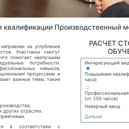
ия квалификации Производственный 
РАСЧЕТ С
направлен на углубление
ОБУЧ
стов. Участники смогут
 что помогает наилучшим
Интересующий вид
дуальные потребности.
ессиональных навыков,
мышленными процессами и
Повышение квалиф
ывает важные темы, такие
часа)
Профессиональная
(от 250 часов)
роизводства.
Неверный ввод
 других отраслях.
Дальше
приятиями.
тся в соответствии с