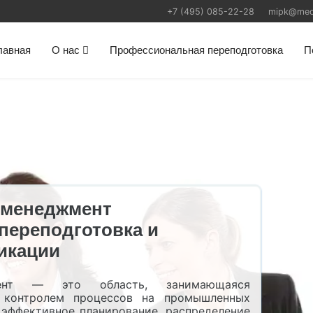
+7 (495) 085-22-28
mipk@medic
лавная
О нас
Профессиональная переподготовка
П
 менеджмент
переподготовка и
икации
мент — это область, занимающаяся
и контролем процессов на промышленных
 эффективное планирование, распределение