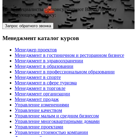
Наши специалисты проконсультируют Вас по любому
интересующему вопросу:
Запрос обратного звонка
Менеджмент каталог курсов
Менеджер проектов
Менеджмент в гостиничном и ресторанном бизнесе
Менеджмент в здравоохранении
Менеджмент в образовании
Менеджмент в профессиональном образовании
Менеджмент в спорте
Менеджмент в сфере туризма
Менеджмент в торговле
Менеджмент организации
Менеджмент продаж
Управление изменениями
Управление качеством
Управление малым и средним бизнесом
Управление многоквартирными домами
Управление проектами
Управление стоимостью компании