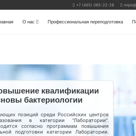
+7 (495) 085-22-28
mipk@m
лавная
О нас
Профессиональная переподготовка
П
повышение квалификации
сновы бактериологии
ующих позиций среди Российских центров
азования в категории "Лаборатории".
водится согласно программам повышения
ьной подготовки категории Лаборатории.