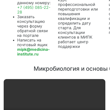
данному номеру:
профессиональной
+7 (495) 085-22-
переподготовки или
28
повышения
Заказать
квалификации и
консультацию
определить дату
через форму
старта. Для
обратной связи
консультации
на портале
клиентов в МИПК
Написать на
работает центр
почтовый ящик
поддержки
mipk@medicina-
institute.ru
Микробиология и основы 