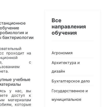
Все
станционное
направления
обучение
обучения
робиология и
 бактериологии
овательный
Агрономия
сс проходит на
нционной
нове, с
Архитектура и
ьзованием
дизайн
нета.
упные учебные
Бухгалтерское дело
материалы
Государственное и
ясь у нас, вы
аете доступ к
муниципальное
ым материалам
обиям, которые