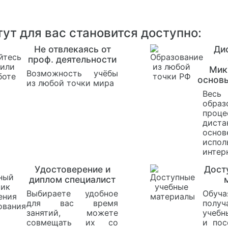
ут для вас становится доступно:
Не отвлекаясь от
Ди
проф. деятельности
Мик
Возможность учёбы
основы
из любой точки мира
Весь
образ
проце
диста
ос
испол
интер
Удостоверение и
Дост
диплом специалист
Выбираете удобное
Обуча
для вас время
получ
занятий, можете
учебн
совмещать их со
и пос