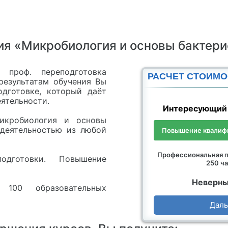
ия «Микробиология и основы бактери
 проф. переподготовка
РАСЧЕТ СТОИМО
результатам обучения Вы
одготовке, который даёт
ятельности.
Интересующий 
икробиология и основы
 деятельностью из любой
Повышение квалифи
Профессиональная п
дготовки. Повышение
250 ча
Неверны
 100 образовательных
Дал