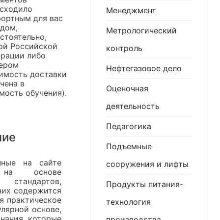
сходило
Менеджмент
ортным для вас
дом,
Метрологический
стоятельно,
ой Российской
контроль
рации либо
ером
Нефтегазовое дело
имость доставки
чена в
Оценочная
мость обучения).
деятельность
Педагогика
ние
Подъемные
нные на сайте
сооружения и лифты
я на основе
 стандартов,
Продукты питания-
них содержится
я практическое
технология
лярной основе,
нания, которые
производства