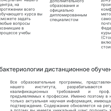
дополнительного
центра, на
прои
образования и
протяжении всего
комф
официально
обучающего курса вы
мето
дипломированным
сможете задать
само
специалистом
любые вопросы
почт
возникшие в
Феде
процессе учебы
курь
(Сто
вклю
стои
бактериологии дистанционное обуче
Все образовательные программы, представле
нашего института, разрабатываютс
квалификационных требований и проф.
предъявляемых к профессии. Именно поэтому в 
только актуальная научная информация, имеюща
подтверждение. Содержание обновляется на регу
а потому вы имеете уникальный шанс получить з