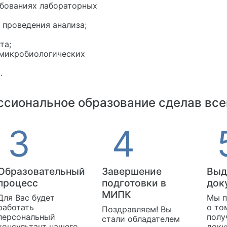
ебованиях лабораторных
 проведения анализа;
та;
 микробиологических
.
сиональное образование сделав все
Образовательный
Завершение
Выд
процесс
подготовки в
док
МИПК
Для Вас будет
Мы п
работать
о то
Поздравляем! Вы
персональный
полу
стали обладателем
консультант нашего
доку