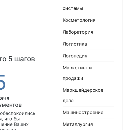
системы
Косметология
Лаборатория
Логистика
Логопедия
го 5 шагов
Маркетинг и
продажи
Маркшейдерское
ача
дело
ументов
Машиностроение
обеспокоились
м, что бы
Металлургия
чение Ваших
ментов