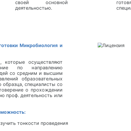
своей основной
гот
деятельностью.
специ
готовки Микробиология и
, которые осуществляют
ение по направлению
юдей со средним и высшим
авлений образовательных
 образца, специалисты со
товерение о прохождении
ою проф. деятельность или
зможность:
изучить тонкости проведения