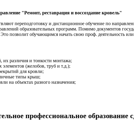
авление "Ремонт, реставрация и воссоздание кровель"
ляют переподготовку и дистанционное обучение по направлению
равлений образовательных программ. Помимо документов госуд
 Это позволит обучающимся начать свою проф. деятельность или
 их различия и тонкости монтажа;
лементов (желобов, труб и т.д.);
рекрытий для кровли;
зличные типы крыш;
ли на объектах разного назначения;
.
ельное профессиональное образование сд