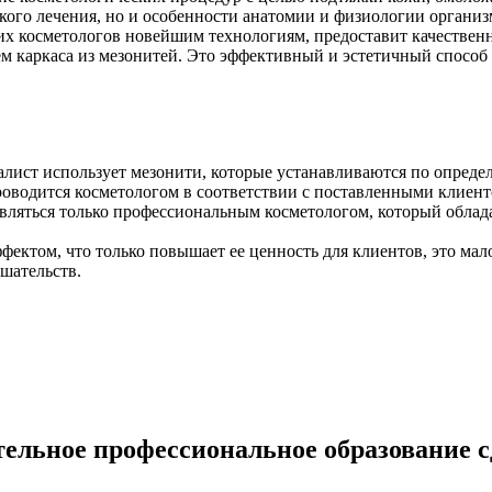
акого лечения, но и особенности анатомии и физиологии организ
х косметологов новейшим технологиям, предоставит качественн
ем каркаса из мезонитей. Это эффективный и эстетичный спосо
алист использует мезонити, которые устанавливаются по опред
роводится косметологом в соответствии с поставленными клиент
ляться только профессиональным косметологом, который обладае
ктом, что только повышает ее ценность для клиентов, это мало
шательств.
ельное профессиональное образование сд