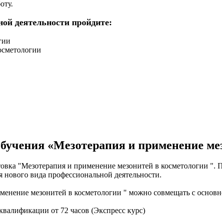
оту.
ной деятельности пройдите:
гии
осметологии
бучения «Мезотерапия и применение ме
вка "Мезотерапия и применение мезонитей в косметологии ". П
я нового вида профессиональной деятельности.
енение мезонитей в косметологии " можно совмещать с основн
валификации от 72 часов (Экспресс курс)