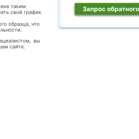
оена таким
Запрос обратного
ить свой график
го образца, что
альности.
ециалистом, вы
шем сайте.