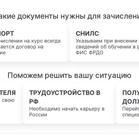
акие документы нужны для зачислен
ПОРТ
СНИЛС
числении на курс всегда
Указываем при внесении
ается договор на
сведений об обучении в 
ие
ФИС ФРДО
Поможем решить вашу ситуацию
ТЕЛЯ
ТРУДОУСТРОЙСТВО В
ПОЛ
ь свою
РФ
ДОЛ
Необходимо начать карьеру в
Перей
России
специ