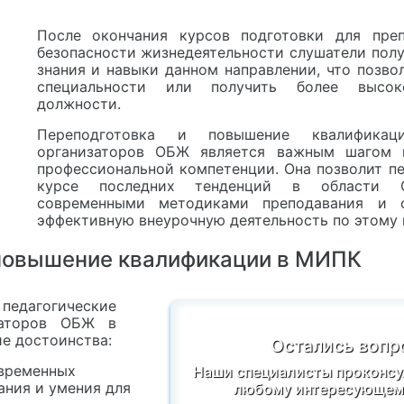
После окончания курсов подготовки для преп
безопасности жизнедеятельности слушатели полу
знания и навыки данном направлении, что позво
специальности или получить более высоко
должности.
Переподготовка и повышение квалификаци
организаторов ОБЖ является важным шагом 
профессиональной компетенции. Она позволит пе
курсе последних тенденций в области 
современными методиками преподавания и о
эффективную внеурочную деятельность по этому 
 повышение квалификации в МИПК
едагогические
изаторов ОБЖ в
е достоинства:
Остались вопр
овременных
Наши специалисты проконсу
ания и умения для
любому интересующему