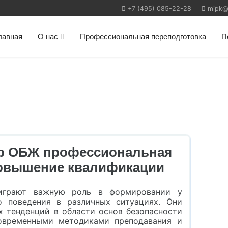
+7 (495) 085-22-28
mipk@m
лавная
О нас
Профессиональная переподготовка
П
ор ОБЖ профессиональная
повышение квалификации
 играют важную роль в формировании у
о поведения в различных ситуациях. Они
х тенденций в области основ безопасности
современными методиками преподавания и