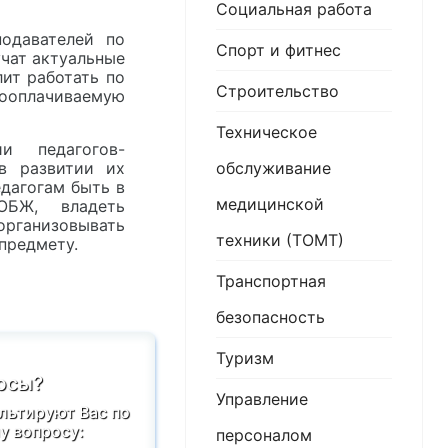
Социальная работа
одавателей по
Спорт и фитнес
чат актуальные
лит работать по
Строительство
оплачиваемую
Техническое
и педагогов-
обслуживание
в развитии их
дагогам быть в
медицинской
ОБЖ, владеть
рганизовывать
техники (ТОМТ)
предмету.
Транспортная
безопасность
Туризм
осы?
Управление
льтируют Вас по
 вопросу:
персоналом