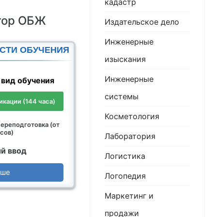
кадастр
атор ОБЖ
Издательское дело
Инженерные
СТИ ОБУЧЕНИЯ
изыскания
Инженерные
вид обучения
системы
кации (144 часа)
Косметология
ереподготовка (от
сов)
Лаборатория
й ввод
Логистика
ьше
Логопедия
Маркетинг и
продажи