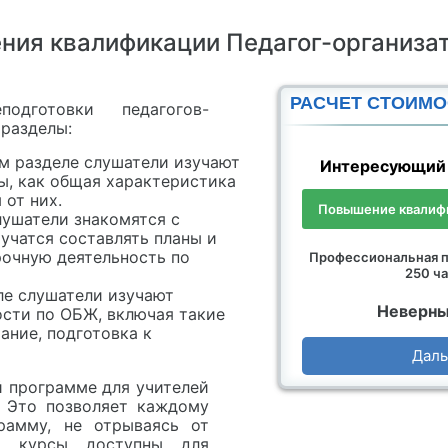
ения квалификации Педагог-организ
РАСЧЕТ СТОИМО
дготовки педагогов-
разделы:
м разделе слушатели изучают
Интересующий 
ы, как общая характеристика
 от них.
Повышение квалифи
лушатели знакомятся с
чатся составлять планы и
рочную деятельность по
Профессиональная п
250 ча
ле слушатели изучают
Неверны
ости по ОБЖ, включая такие
ание, подготовка к
Дал
й программе для учителей
. Это позволяет каждому
рамму, не отрываясь от
ши курсы доступны для