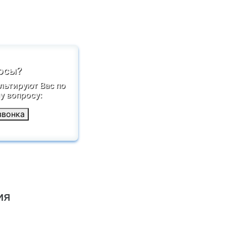
осы?
льтируют Вас по
 вопросу:
звонка
ия