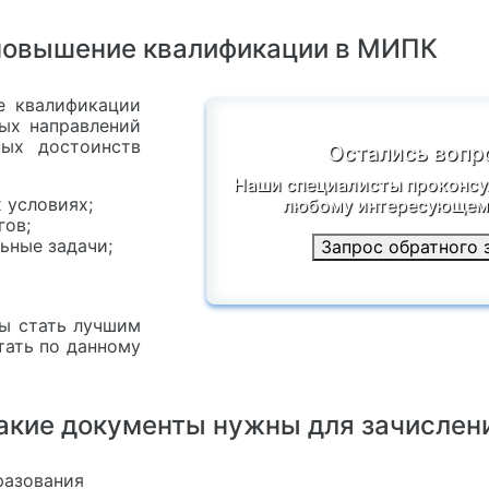
 повышение квалификации в МИПК
е квалификации
ных направлений
ных достоинств
Остались вопр
Наши специалисты проконсу
 условиях;
любому интересующему
гов;
ьные задачи;
Запрос обратного 
бы стать лучшим
тать по данному
акие документы нужны для зачислен
разования