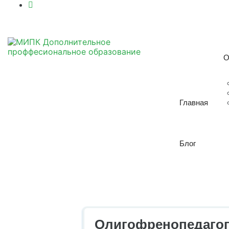
О
Главная
Блог
Олигофренопедагог