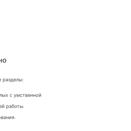
но
 разделы:
слых с умственной
й работы.
вания.