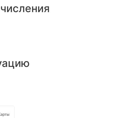
ачисления
уацию