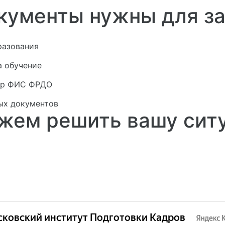
кументы нужны для з
разования
а обучение
стр ФИС ФРДО
ых документов
жем решить вашу сит