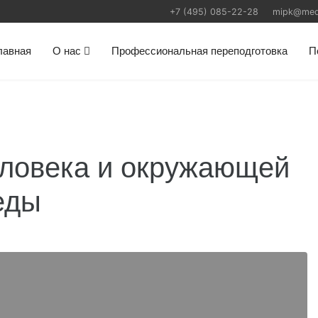
+7 (495) 085-22-28
mipk@medic
лавная
О нас
Профессиональная переподготовка
П
еловека и окружающей
еды