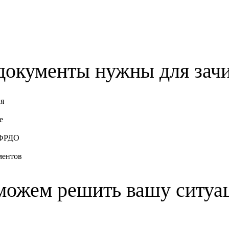
документы нужны для зач
ия
е
 ФРДО
ментов
можем решить вашу ситуа