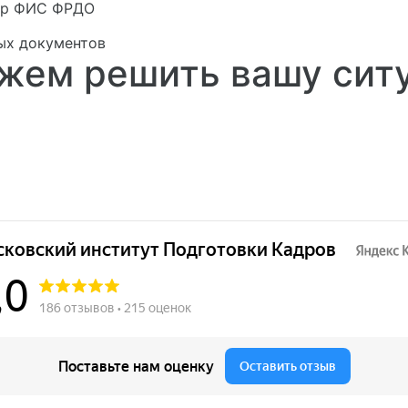
стр ФИС ФРДО
ых документов
жем решить вашу сит