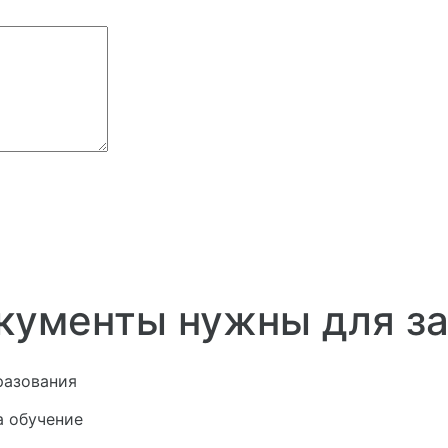
кументы нужны для з
разования
а обучение