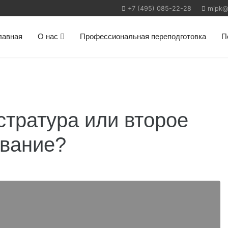
+7 (495) 085-22-28
mipk@m
лавная
О нас
Профессиональная переподготовка
П
стратура или второе
вание?